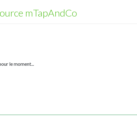
en source mTapAndCo
pour le moment...